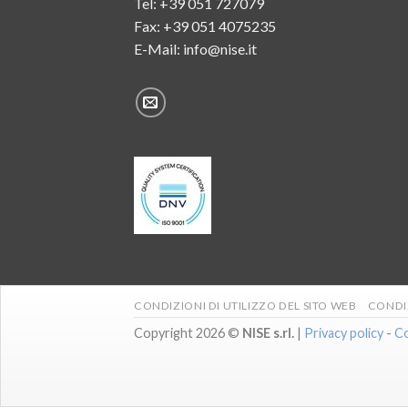
Tel:
+39 051 727079
Fax: +39 051 4075235
E-Mail:
info@nise.it
CONDIZIONI DI UTILIZZO DEL SITO WEB
CONDIZ
Copyright 2026 ©
NISE s.rl.
|
Privacy policy
-
Co