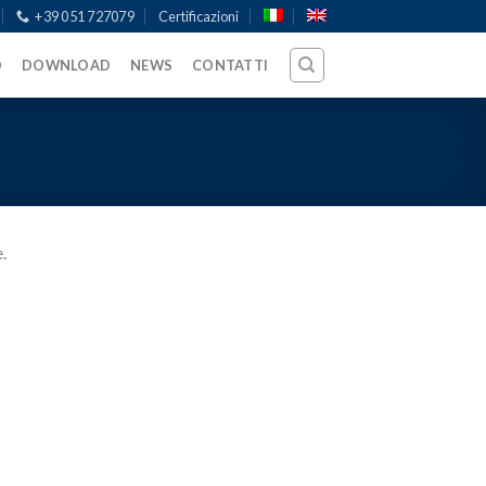
+39 051 727079
Certificazioni
O
DOWNLOAD
NEWS
CONTATTI
.