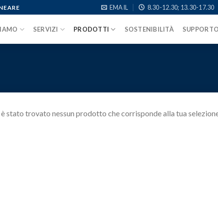
EMAIL
8.30-12.30; 13.30-17.30
INEARE
SIAMO
SERVIZI
PRODOTTI
SOSTENIBILITÀ
SUPPORT
è stato trovato nessun prodotto che corrisponde alla tua selezione