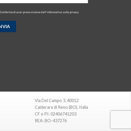
Confermo di aver preso visione dell'
informativa sulla privacy
.
Via Del Campo 3, 40012
Calderara di Reno (BO), Italia
CF e PI: 02406741203
REA: BO-437276