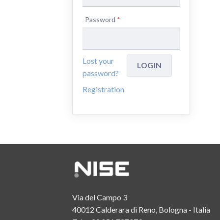
Password
*
Lost your
password?
Registration
Via del Campo 3
40012 Calderara di Reno, Bologna - Italia