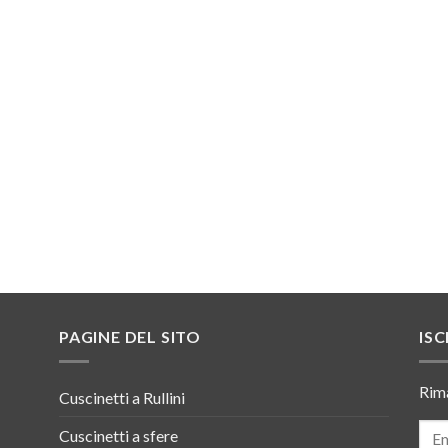
PAGINE DEL SITO
ISC
Rima
Cuscinetti a Rullini
Cuscinetti a sfere