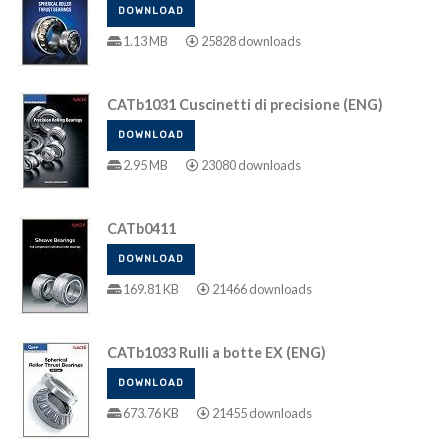
DOWNLOAD
1.13 MB
25828 downloads
CATb1031 Cuscinetti di precisione (ENG)
DOWNLOAD
2.95 MB
23080 downloads
CATb0411
DOWNLOAD
169.81 KB
21466 downloads
CATb1033 Rulli a botte EX (ENG)
DOWNLOAD
673.76 KB
21455 downloads