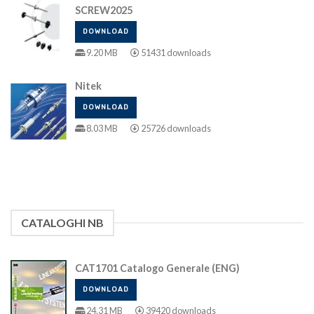
SCREW2025
DOWNLOAD
9.20 MB
51431 downloads
Nitek
DOWNLOAD
8.03 MB
25726 downloads
CATALOGHI NB
CAT1701 Catalogo Generale (ENG)
DOWNLOAD
24.31 MB
39420 downloads