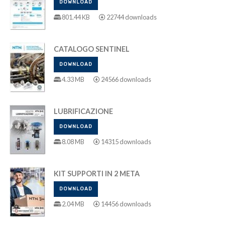
DOWNLOAD
801.44 KB
22744 downloads
CATALOGO SENTINEL
DOWNLOAD
4.33 MB
24566 downloads
LUBRIFICAZIONE
DOWNLOAD
8.08 MB
14315 downloads
KIT SUPPORTI IN 2 META
DOWNLOAD
2.04 MB
14456 downloads