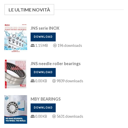
LE ULTIME NOVITÀ
JNS serie INOX
DOWNLOAD
1.15 MB
196 downloads
JNS needle roller bearings
DOWNLOAD
0.00 KB
9839 downloads
MBY BEARINGS
DOWNLOAD
0.00 KB
5631 downloads