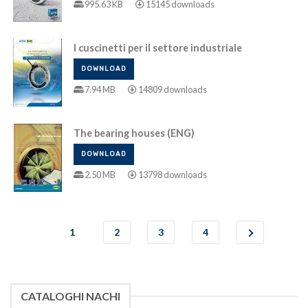
995.63 KB
15145 downloads
I cuscinetti per il settore industriale
DOWNLOAD
7.94 MB
14809 downloads
The bearing houses (ENG)
DOWNLOAD
2.50 MB
13798 downloads
1
2
3
4
CATALOGHI NACHI