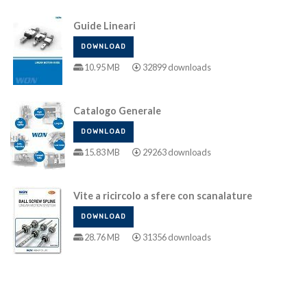
Guide Lineari
DOWNLOAD
10.95 MB
32899 downloads
Catalogo Generale
DOWNLOAD
15.83 MB
29263 downloads
Vite a ricircolo a sfere con scanalature
DOWNLOAD
28.76 MB
31356 downloads