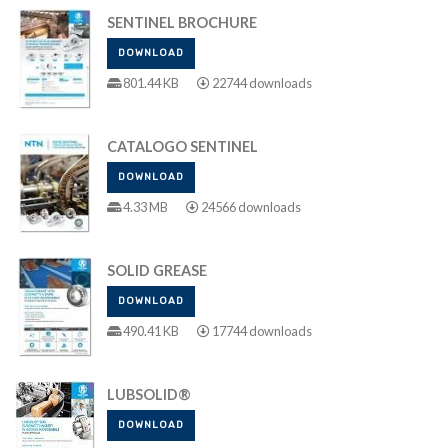
SENTINEL BROCHURE
DOWNLOAD
801.44 KB
22744 downloads
CATALOGO SENTINEL
DOWNLOAD
4.33 MB
24566 downloads
SOLID GREASE
DOWNLOAD
490.41 KB
17744 downloads
LUBSOLID®
DOWNLOAD