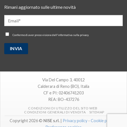
Rimani aggiornato sulle ultime novità
Confermo di aver preso visione dell'
informativa sulla privacy
.
Via Del Campo 3, 40012
Calderara di Reno (BO), Italia
CF e PI: 02406741203
REA: BO-437276
CONDIZIONI DI UTILIZZO DEL SITO WEB
CONDIZIONI GENERALI DI VENDITA
SITEMAP
Copyright 2026 ©
NISE s.rl.
|
Privacy policy
-
Cookie policy
-