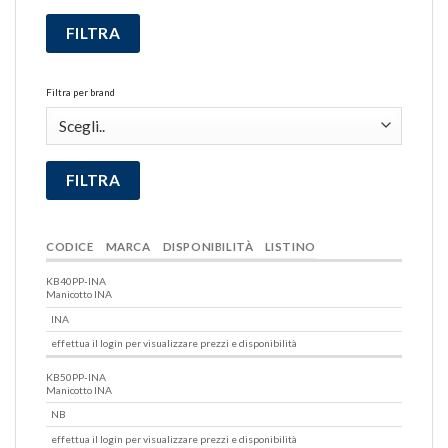
Filtra per brand
CODICE
MARCA
DISPONIBILITÀ
LISTINO
KB40PP-INA
Manicotto INA
INA
effettua il login per visualizzare prezzi e disponibilità
KB50PP-INA
Manicotto INA
NB
effettua il login per visualizzare prezzi e disponibilità