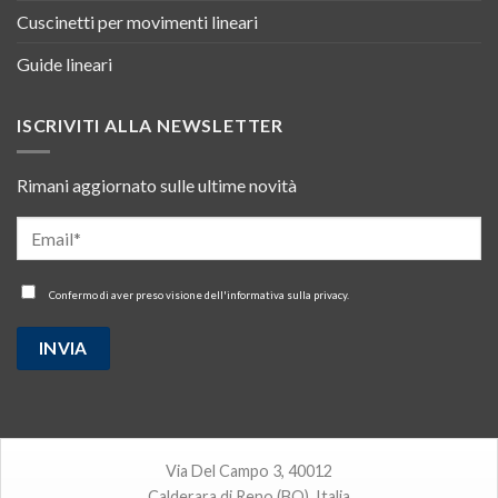
Cuscinetti per movimenti lineari
Guide lineari
ISCRIVITI ALLA NEWSLETTER
Rimani aggiornato sulle ultime novità
Confermo di aver preso visione dell'
informativa sulla privacy
.
Via Del Campo 3, 40012
Calderara di Reno (BO), Italia