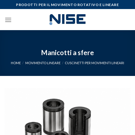
Skip
PRODOTTI PER IL MOVIMENTO ROTATIVO E LINEARE
to
content
Manicotti a sfere
HOME
/
MOVIMENTO LINEARE
/
CUSCINETTI PER MOVIMENTI LINEARI