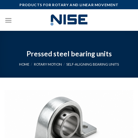
Skip
PRODUCTS FOR ROTARY AND LINEAR MOVEMENT
to
content
Pressed steel bearing units
HOME
/
ROTARY MOTION
/
SELF-ALIGNING BEARING UNITS