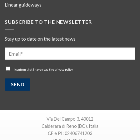
Linear guideways
SUBSCRIBE TO THE NEWSLETTER
Stay up to date on the latest news
I confirm that I have read the
privacy policy
.
Via Del Campo 3, 40012
Calderara di Reno (BO), Italia
CF e PI: 02406741203