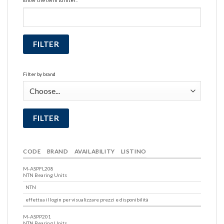
Enter the term to filter::
Filter by brand
CODE
BRAND
AVAILABILITY
LISTINO
M-ASPFL208
NTN Bearing Units
NTN
effettua il login per visualizzare prezzi e disponibilità
M-ASPP201
NTN Bearing Units