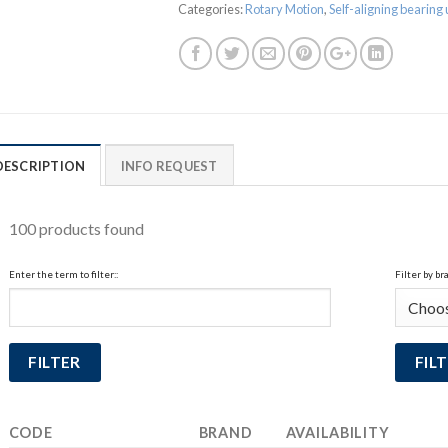
Categories:
Rotary Motion
,
Self-aligning bearing 
DESCRIPTION
INFO REQUEST
100 products found
Enter the term to filter::
Filter by br
CODE
BRAND
AVAILABILITY