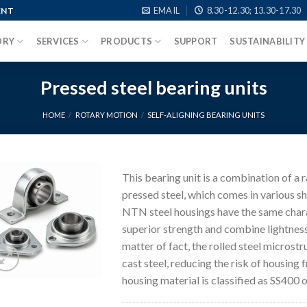
EMAIL
8.30-12.30; 13.30-17.30
ENT
ORY
SERVICES
PRODUCTS
SUPPORT
SUSTAINABILITY
Pressed steel bearing units
HOME
/
ROTARY MOTION
/
SELF-ALIGNING BEARING UNITS
This bearing unit is a combination of a r
pressed steel, which comes in various sh
NTN steel housings have the same charac
superior strength and combine lightnes
matter of fact, the rolled steel microstr
cast steel, reducing the risk of housing
housing material is classified as SS400 