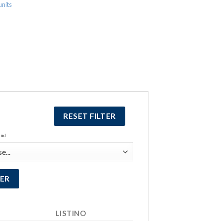
units
RESET FILTER
and
LISTINO