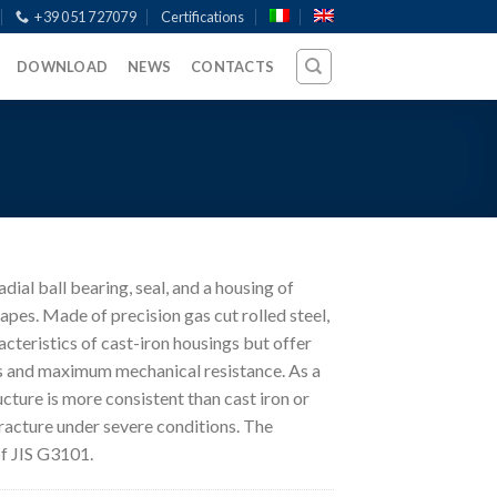
+39 051 727079
Certifications
DOWNLOAD
NEWS
CONTACTS
adial ball bearing, seal, and a housing of
apes. Made of precision gas cut rolled steel,
teristics of cast-iron housings but offer
s and maximum mechanical resistance. As a
ucture is more consistent than cast iron or
 fracture under severe conditions. The
of JIS G3101.