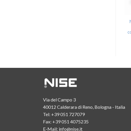
Special application
Bearings for bearing
bearings
units
c
Via del Campo 3
40012 Calderara di Reno, Bologna - Italia
Tel:
+39 051 727079
Fax: +39 051 4075235
E-Mail:
info@nise.it