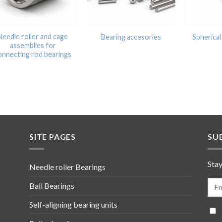
Needle roller and cage
Bearing accesories
Spherical
assemblies for
onnecting rod bearings
SITE PAGES
SU
Stay
Needle roller Bearings
Ball Bearings
Self-aligning bearing units