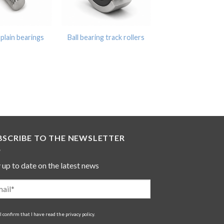
 plain bearings
Ball bearing track rollers
BSCRIBE TO THE NEWSLETTER
 up to date on the latest news
I confirm that I have read the
privacy policy
.