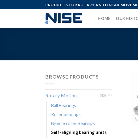
Skip
PRODUCTS FOR ROTARY AND LINEAR MOVEM
to
content
HOME
OUR HIST
BROWSE PRODUCTS
Rotary Motion
(43)
Ball Bearings
Roller bearings
Needle roller Bearings
Self-aligning bearing units